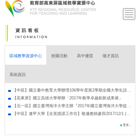
跳
到
主
要
內
容
區
區域教學資源中心
校園活動
高中優質
徵才資訊
系統資訊
【中區】國立臺中教育大學辦理106學年度第2學期全國大學生語文
素養紙本檢測暨電腦化適性測驗
【高東屏】國立高雄大學舉辦「2017年教學卓越創新成果展」
【北一區】國立臺灣海洋大學主辦『2017年國立臺灣海洋大學提升
行政職能系列講座：您，有說『夠』了嗎？8個說話高手也要注意
【中區】逢甲大學【全英授課工作坊】敬邀教師參與2017/12/1 (五)
的口語表達攻略』
聽EMI老師怎麼說工作坊，報名延長至11/30，歡迎報名參加
更多...